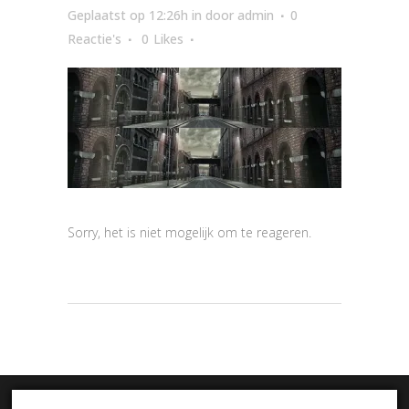
Geplaatst op 12:26h
in
door
admin
0
Reactie's
0
Likes
Sorry, het is niet mogelijk om te reageren.