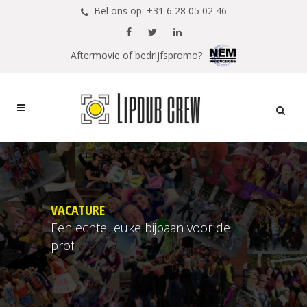
Bel ons op: +31 6 28 05 02 46
Aftermovie of bedrijfspromo?
VACATURE
Een echte leuke bijbaan voor de
prof