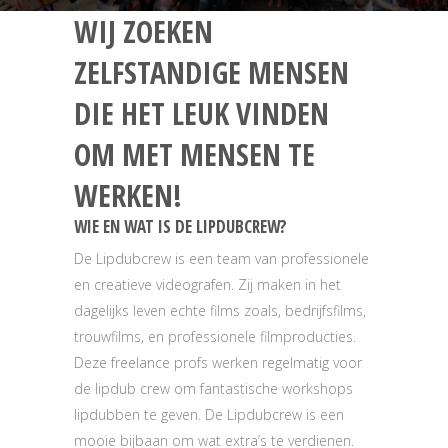
WIJ ZOEKEN
ZELFSTANDIGE MENSEN
DIE HET LEUK VINDEN
OM MET MENSEN TE
WERKEN!
WIE EN WAT IS DE LIPDUBCREW?
De Lipdubcrew is een team van professionele
en creatieve videografen. Zij maken in het
dagelijks leven echte films zoals, bedrijfsfilms,
trouwfilms, en professionele filmproducties.
Deze freelance profs werken regelmatig voor
de lipdub crew om fantastische workshops
lipdubben te geven. De Lipdubcrew is een
mooie bijbaan om wat extra’s te verdienen.